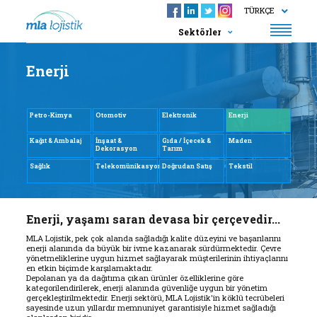
TÜRKÇE
Sektörler
Hakkımızda
Enerji
Sektörler
Politikalarımız
Hizmetlerimiz
Petro-Kimya
Otomotiv
Elektronik
Enerji
İnsan Kaynakları
Kağıt & Ambalaj
İnşaat &
Gıda / İçecek &
Maden
Dekorasyon
Tarım
Kurumsal Tanıtım
Sağlık
Telekomünikasyon
Doğrudan Satış
Tekstil
Haberler
İletişim
Enerji, yaşamı saran devasa bir çerçevedir...
MLA Lojistik, pek çok alanda sağladığı kalite düzeyini ve başarılarını
enerji alanında da büyük bir ivme kazanarak sürdürmektedir. Çevre
yönetmeliklerine uygun hizmet sağlayarak müşterilerinin ihtiyaçlarını
en etkin biçimde karşılamaktadır.
Depolanan ya da dağıtıma çıkan ürünler özelliklerine göre
kategorilendirilerek, enerji alanında güvenliğe uygun bir yönetim
gerçekleştirilmektedir. Enerji sektörü, MLA Lojistik'in köklü tecrübeleri
sayesinde uzun yıllardır memnuniyet garantisiyle hizmet sağladığı