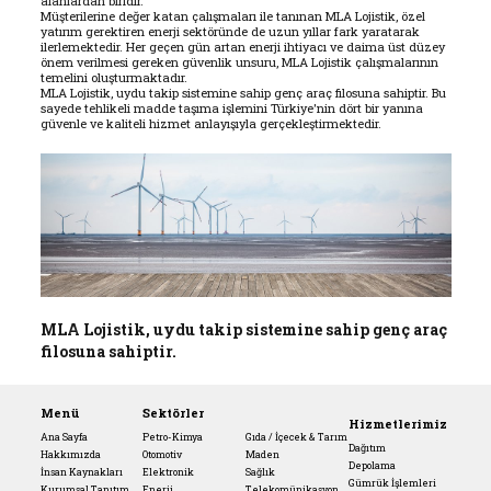
alanlardan biridir.
Müşterilerine değer katan çalışmaları ile tanınan MLA Lojistik, özel
yatırım gerektiren enerji sektöründe de uzun yıllar fark yaratarak
ilerlemektedir. Her geçen gün artan enerji ihtiyacı ve daima üst düzey
önem verilmesi gereken güvenlik unsuru, MLA Lojistik çalışmalarının
temelini oluşturmaktadır.
MLA Lojistik, uydu takip sistemine sahip genç araç filosuna sahiptir. Bu
sayede tehlikeli madde taşıma işlemini Türkiye'nin dört bir yanına
güvenle ve kaliteli hizmet anlayışıyla gerçekleştirmektedir.
MLA Lojistik, uydu takip sistemine sahip genç araç
filosuna sahiptir.
Menü
Sektörler
Hizmetlerimiz
Ana Sayfa
Petro-Kimya
Gıda / İçecek & Tarım
Dağıtım
Hakkımızda
Otomotiv
Maden
Depolama
İnsan Kaynakları
Elektronik
Sağlık
Gümrük İşlemleri
Kurumsal Tanıtım
Enerji
Telekomünikasyon